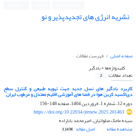
ورود به سامانه
ثبت نام
English
نشریه انرژی های تجدیدپذیر و نو
صفحه اصلی
فهرست مقالات
کلیدواژه‌ها =
بادگیر
تعداد مقالات:
2
کاربرد بادگیر های نسل جدید جهت تهویه طبیعی و کنترل سطح
دی‌اکسید کربن هوا در فضا های آموزشی اقلیم معتدل و مرطوب ایران
دوره 12، شماره 1، فروردین 1404، صفحه
148-156
https://doi.org/10.22034/jrenew.2025.201463
سیده مامک صلواتیان، امیرمحمد بابازاده
اصل مقاله
مشاهده مقاله
1.14 M