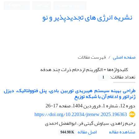
ورود به سامانه
ثبت نام
English
نشریه انرژی های تجدیدپذیر و نو
صفحه اصلی
فهرست مقالات
کلیدواژه‌ها =
الگوریتم ازدحام ذرات چند هدفه
تعداد مقالات:
1
طراحی بهینه سیستم هیبریدی توربین بادی، پنل فتوولتائیک، دیزل
ژنراتور و ادغام آن با شبکه توزیع
دوره 12، شماره 1، فروردین 1404، صفحه
17-26
https://doi.org/10.22034/jrenew.2025.196363
رحیم زاهدی، سیاوش گیتی فر، ابوالفضل احمدی
اصل مقاله
مشاهده مقاله
944.98 K