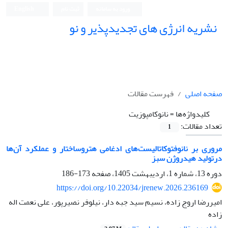
ورود به سامانه
ثبت نام
English
نشریه انرژی های تجدیدپذیر و نو
صفحه اصلی
فهرست مقالات
کلیدواژه‌ها =
نانوکامپوزیت
تعداد مقالات:
1
مروری بر نانوفتوکاتالیست‌های ادغامی هتروساختار و عملکرد آن‌ها
درتولید هیدروژن سبز
دوره 13، شماره 1، اردیبهشت 1405، صفحه
173-186
https://doi.org/10.22034/jrenew.2026.236169
امیررضا اروج زاده، نسیم سید جبه دار، نیلوفر نصیرپور، علی نعمت اله
زاده