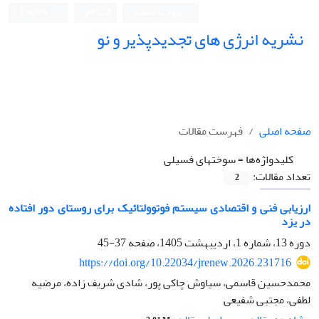
ورود به سامانه
ثبت نام
English
نشریه انرژی های تجدیدپذیر و نو
صفحه اصلی
فهرست مقالات
کلیدواژه‌ها =
سوختهای فسیلی
تعداد مقالات:
2
ارزیابی فنی و اقتصادی سیستم فوتوولتائیک برای روستای دور افتاده
در یزد
دوره 13، شماره 1، اردیبهشت 1405، صفحه
37-45
https://doi.org/10.22034/jrenew.2026.231716
محمدحسین قاسمی، سیاوش چاکی پور، شادی شریف زاده، مرضیه
لطفی، مجتبی شفیعی