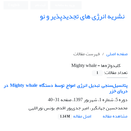
ورود به سامانه
ثبت نام
English
نشریه انرژی های تجدیدپذیر و نو
صفحه اصلی
فهرست مقالات
کلیدواژه‌ها =
Mighty whale
تعداد مقالات:
1
پتانسیل‌سنجی تبدیل انرژی امواج توسط دستگاه Mighty whale در
دریای خزر
دوره 5، شماره 1، شهریور 1397، صفحه
31-40
محمدحسین جهانگیر، امیر جدی‌پور اقدم، یونس نوراللهی
اصل مقاله
مشاهده مقاله
1.14 M