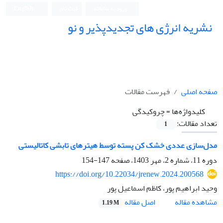
ورود به سامانه
ثبت نام
English
نشریه انرژی های تجدیدپذیر و نو
صفحه اصلی
فهرست مقالات
کلیدواژه‌ها =
چروکیدگی
تعداد مقالات:
1
مدل‌سازی عددی خشک کن پسته توسط هیترهای تابشی کاتالیستی
دوره 11، شماره 2، مهر 1403، صفحه
147-154
https://doi.org/10.22034/jrenew.2024.200568
وحید ابراهیم پور، کاظم اسماعیل پور
اصل مقاله
مشاهده مقاله
1.19 M