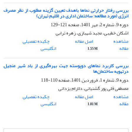
بررسی رفتار حرارتی نماها باهدف تعیین گزینه مطلوب از نظر مصرف
انرژی (مورد مطالعه: ساختمان اداری در اقلیم تهران)
دوره 9، شماره 2، مهر 1401، صفحه
121-129
اشکان خطیبی، مجید شهبازی، زهره ترابی
اصل مقاله
مشاهده
چکیده تفصیلی
مقاله
انگلیسی
1.55 M
بررسی کاربرد نماهای دوپوسته جهت بهره‌گیری از باد شهر منجیل
درتهویه ساختمان‌ها
دوره 9، شماره 1، فروردین 1401، صفحه
110-118
مصطفی قلی پور گشنیانی، دلارام یزدانی
اصل مقاله
مشاهده
چکیده تفصیلی
مقاله
انگلیسی
1.81 M