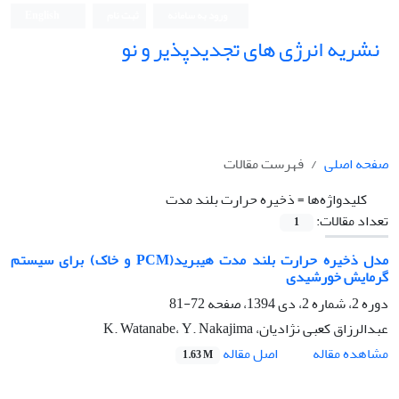
ورود به سامانه
ثبت نام
English
نشریه انرژی های تجدیدپذیر و نو
صفحه اصلی
فهرست مقالات
کلیدواژه‌ها =
ذخیره حرارت بلند مدت
تعداد مقالات:
1
مدل ذخیره حرارت بلند مدت هیبرید(PCM و خاک) برای سیستم
گرمایش خورشیدی
دوره 2، شماره 2، دی 1394، صفحه
72-81
عبدالرزاق کعبی نژادیان، K. Watanabe، Y. Nakajima
اصل مقاله
مشاهده مقاله
1.63 M