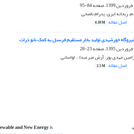
84-95
، ریحانه ایزی، پدرام ناصحی
اصل مقاله
4.39 M
یروگاه خورشیدی تولید بخار مستقیم فرسنل به کمک نانو ذرات
23-28
مین مهدی پور، آرش میرعبدا... لواسانی
اصل مقاله
2.5 M
newable and New Energy
is