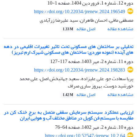
دوره 12، شماره 1، فروردین 1404، صفحه
1-10
https://doi.org/10.22034/jrenew.2024.196549
مصطفی مافی، احسان طاهران، سید علیرضا زرآبادی
اصل مقاله
مشاهده مقاله
1.33 M
تحلیلی بر ساختمان های مسکونی تحت تاثیر تغییرات اقلیمی در دهه
های آینده (نمونه موردی: ساختمان های مسکونی شهرک ارم تبریز)
دوره 11، شماره 2، مهر 1403، صفحه
117-127
https://doi.org/10.22034/jrenew.2024.198283
پریا سعادت جو، علی علیزاده، سعید جهانبخش اصل، علی محمد
خورشید دوست، بهروز ساری صراف
اصل مقاله
مشاهده مقاله
1.42 M
ارزیابی عملکرد سیستم سرمایش سقفی متصل به برج خنک کن در
مقایسه با سیستم فن کویل در مناطق مختلف آب و هوایی ایران
دوره 10، شماره 2، مهر 1402، صفحه
64-76
https://doi.org/10.52547/jrenew.10.2.64