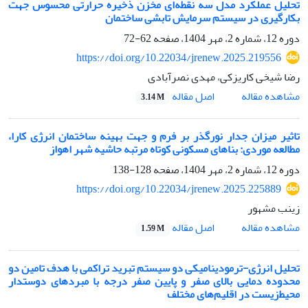
تحلیل عملکرد مدل سه نقطه‌ای مخزن ذخیره حرارتی محسوس جهت
بکارگیری در سیستم سرمایش تابشی ساختمان
دوره 12، شماره 2، مهر 1404، صفحه
62-72
https://doi.org/10.22034/jrenew.2025.219556
رضا شیخی کاریزکی، مهدی نصرآبادی
اصل مقاله
مشاهده مقاله
3.14 M
تاثیر میزان جدار نورگذر بر فرم و جهت بهینه ساختمان انرژی کارا،
مطالعه موردی: بناهای مسکونی کوتاه مرتبه حاشیه شهر اهواز
دوره 12، شماره 2، مهر 1404، صفحه
128-138
https://doi.org/10.22034/jrenew.2025.225889
زینب مشهور
اصل مقاله
مشاهده مقاله
1.59 M
تحلیل انرژی-ترمودینامیکی دو سیستم تبرید تراکمی با هدف تامین دو
محدوده دمایی بالای صفر و پایین صفر درجه با مبردهای دوستدار
محیط‌زیست در اقلیم‌های مختلف