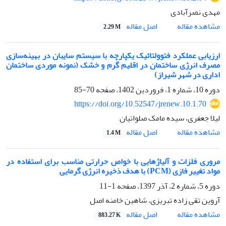
مهدی نصرآبادی
اصل مقاله
مشاهده مقاله
2.29 M
ارزیابی عملکرد فتوولتائیک یکپارچه با سیستم سایبان در بهینه‌سازی
مصرف انرژی ساختمان در اقلیم گرم و خشک (نمونه موردی ساختمان
اداری در شهر شیراز)
دوره 10، شماره 1، فروردین 1402، صفحه
70-85
https://doi.org/10.52547/jrenew.10.1.70
لیلا جعفری، سیده مامک صلواتیان
اصل مقاله
مشاهده مقاله
1.4 M
مروری فلزات و آلیاژهایی با خواص حرارتی مناسب برای استفاده در
مواد تغییر فازی (PCM) با هدف ذخیره انرژی گرمایی
دوره 5، شماره 2، آذر 1397، صفحه
1-11
آروین تقی زاده تبریزی، شاهین خامنه اصل
اصل مقاله
مشاهده مقاله
883.27 K