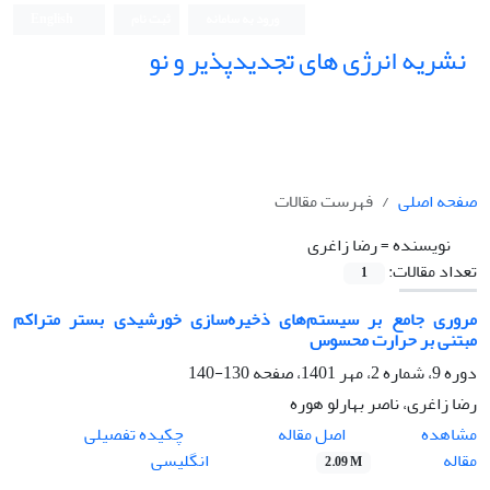
ورود به سامانه
ثبت نام
English
نشریه انرژی های تجدیدپذیر و نو
صفحه اصلی
فهرست مقالات
نویسنده =
رضا زاغری
تعداد مقالات:
1
مروری جامع بر سیستم‌های ذخیره‌سازی خورشیدی بستر متراکم
مبتنی بر حرارت محسوس
دوره 9، شماره 2، مهر 1401، صفحه
130-140
رضا زاغری، ناصر بهارلو هوره
اصل مقاله
مشاهده
چکیده تفصیلی
مقاله
انگلیسی
2.09 M