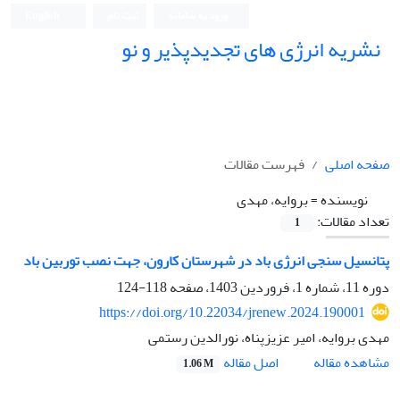
ورود به سامانه
ثبت نام
English
نشریه انرژی های تجدیدپذیر و نو
صفحه اصلی
فهرست مقالات
نویسنده =
بروایه، مهدی
تعداد مقالات:
1
پتانسیل سنجی انرژی باد در شهرستان کارون، جهت نصب توربین باد
دوره 11، شماره 1، فروردین 1403، صفحه
118-124
https://doi.org/10.22034/jrenew.2024.190001
مهدی بروایه، امیر عزیزپناه، نورالدین رستمی
اصل مقاله
مشاهده مقاله
1.06 M