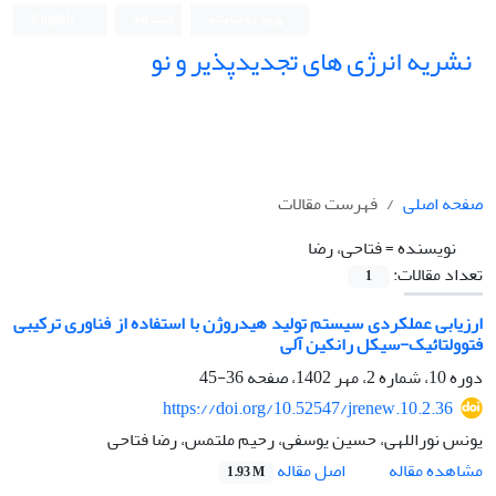
ورود به سامانه
ثبت نام
English
نشریه انرژی های تجدیدپذیر و نو
صفحه اصلی
فهرست مقالات
نویسنده =
فتاحی، رضا
تعداد مقالات:
1
ارزیابی عملکردی سیستم تولید هیدروژن با استفاده از فناوری ترکیبی
فتوولتائیک-سیکل رانکین آلی
دوره 10، شماره 2، مهر 1402، صفحه
36-45
https://doi.org/10.52547/jrenew.10.2.36
یونس نوراللهی، حسین یوسفی، رحیم ملتمس، رضا فتاحی
اصل مقاله
مشاهده مقاله
1.93 M