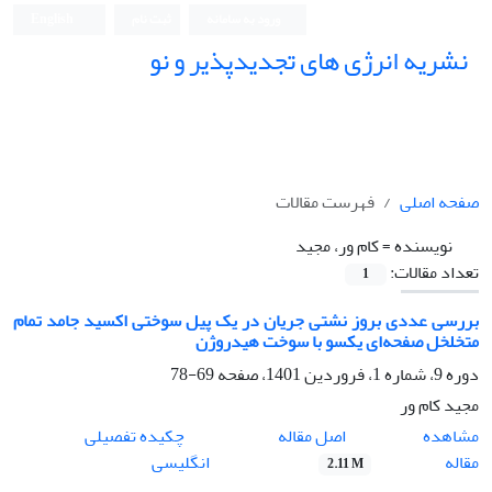
ورود به سامانه
ثبت نام
English
نشریه انرژی های تجدیدپذیر و نو
صفحه اصلی
فهرست مقالات
نویسنده =
کام ور، مجید
تعداد مقالات:
1
بررسی عددی بروز نشتی جریان در یک پیل سوختی اکسید جامد تمام
متخلخل صفحه‌ای یکسو با سوخت هیدروژن
دوره 9، شماره 1، فروردین 1401، صفحه
69-78
مجید کام ور
اصل مقاله
مشاهده
چکیده تفصیلی
مقاله
انگلیسی
2.11 M