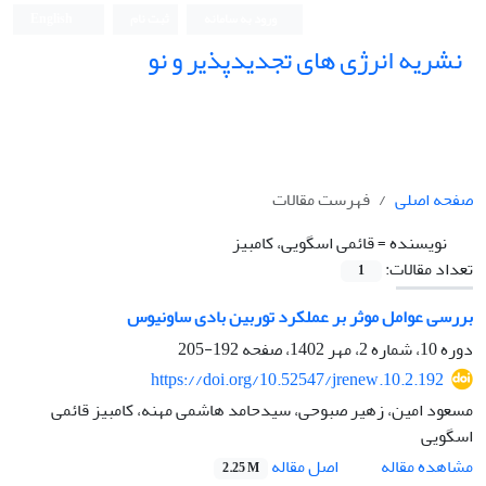
ورود به سامانه
ثبت نام
English
نشریه انرژی های تجدیدپذیر و نو
صفحه اصلی
فهرست مقالات
نویسنده =
قائمی اسگویی، کامبیز
تعداد مقالات:
1
بررسی عوامل موثر بر عملکرد توربین بادی ساونیوس
دوره 10، شماره 2، مهر 1402، صفحه
192-205
https://doi.org/10.52547/jrenew.10.2.192
مسعود امین، زهیر صبوحی، سیدحامد هاشمی مهنه، کامبیز قائمی
اسگویی
اصل مقاله
مشاهده مقاله
2.25 M