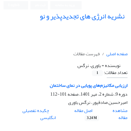
ورود به سامانه
ثبت نام
English
نشریه انرژی های تجدیدپذیر و نو
صفحه اصلی
فهرست مقالات
نویسنده =
یاوری، نرگس
تعداد مقالات:
1
ارزیابی مکانیزم‌های پویایی در نمای ساختمان
دوره 9، شماره 2، مهر 1401، صفحه
101-112
امیرحسین صادقپور، نرگس یاوری
اصل مقاله
مشاهده
چکیده تفصیلی
مقاله
انگلیسی
3.24 M