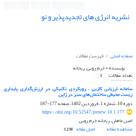
ورود به سامانه
ثبت نام
English
نشریه انرژی های تجدیدپذیر و نو
صفحه اصلی
فهرست مقالات
نویسنده =
خرم رویی، ریحانه
تعداد مقالات:
1
سامانه ارزیابی کازبی ، رویکردی تکنیکی در ارزش‌گذاری پایداری
زیست محیطی ساختمان‌های سبز در ژاپن
دوره 10، شماره 1، فروردین 1402، صفحه
177-187
https://doi.org/10.52547/jrenew.10.1.177
امین ماهان، ریحانه خرم رویی
اصل مقاله
مشاهده مقاله
1.2 M