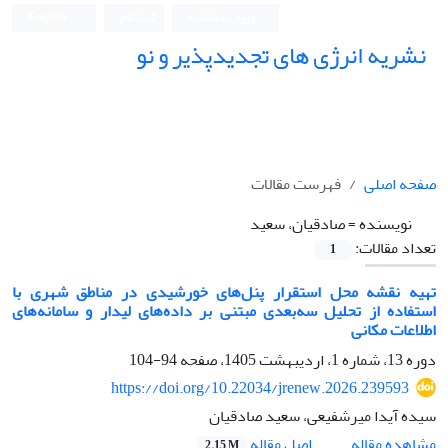
ورود به سامانه
ثبت نام
English
نشریه انرژی های تجدیدپذیر و نو
صفحه اصلی
فهرست مقالات
نویسنده =
صادقیان، سعید
تعداد مقالات:
1
تهیه نقشه محل استقرار پنل‌های خورشیدی در مناطق شهری با
استفاده از تحلیل سه‌بعدی مبتنی بر داده‌های لیدار و سامانه‌های
اطلاعات مکانی
دوره 13، شماره 1، اردیبهشت 1405، صفحه
94-104
https://doi.org/10.22034/jrenew.2026.239593
سیده آیدا میرشفیعی، سعید صادقیان
اصل مقاله
مشاهده مقاله
2.15 M