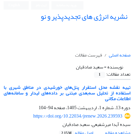
ورود به سامانه
ثبت نام
English
نشریه انرژی های تجدیدپذیر و نو
صفحه اصلی
فهرست مقالات
نویسنده =
سعید صادقیان
تعداد مقالات:
1
تهیه نقشه محل استقرار پنل‌های خورشیدی در مناطق شهری با
استفاده از تحلیل سه‌بعدی مبتنی بر داده‌های لیدار و سامانه‌های
اطلاعات مکانی
دوره 13، شماره 1، اردیبهشت 1405، صفحه
94-104
https://doi.org/10.22034/jrenew.2026.239593
سیده آیدا میرشفیعی، سعید صادقیان
اصل مقاله
مشاهده مقاله
2.15 M