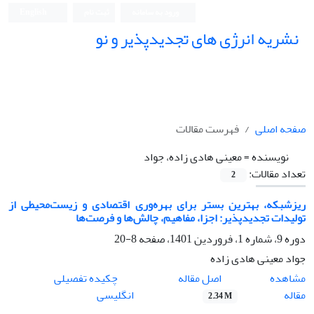
ورود به سامانه
ثبت نام
English
نشریه انرژی های تجدیدپذیر و نو
صفحه اصلی
فهرست مقالات
نویسنده =
معینی هادی زاده، جواد
تعداد مقالات:
2
ریزشبکه، بهترین بستر برای بهره‌وری اقتصادی و زیست‌محیطی از
تولیدات تجدیدپذیر: اجزا، مفاهیم، چالش‌ها و فرصت‌ها
دوره 9، شماره 1، فروردین 1401، صفحه
8-20
جواد معینی هادی زاده
اصل مقاله
مشاهده
چکیده تفصیلی
مقاله
انگلیسی
2.34 M