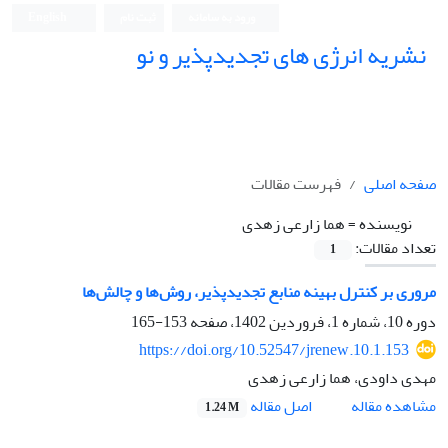
ورود به سامانه
ثبت نام
English
نشریه انرژی های تجدیدپذیر و نو
صفحه اصلی
فهرست مقالات
نویسنده =
هما زارعی زهدی
تعداد مقالات:
1
مروری بر کنترل بهینه منابع تجدیدپذیر، روش‌ها و چالش‌ها
دوره 10، شماره 1، فروردین 1402، صفحه
153-165
https://doi.org/10.52547/jrenew.10.1.153
مهدی داودی، هما زارعی زهدی
اصل مقاله
مشاهده مقاله
1.24 M