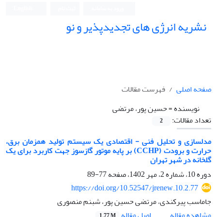
ورود به سامانه
ثبت نام
English
نشریه انرژی های تجدیدپذیر و نو
صفحه اصلی
فهرست مقالات
نویسنده =
حسین پور، مرتضی
تعداد مقالات:
2
مدلسازی و تحلیل فنی - اقتصادی یک سیستم تولید همزمان برق،
حرارت و برودت (CCHP) بر پایه موتور گازسوز جهت کاربرد برای یک
گلخانه در شهر تهران
دوره 10، شماره 2، مهر 1402، صفحه
77-89
https://doi.org/10.52547/jrenew.10.2.77
جاماسب پیرکندی، مرتضی حسین پور، شبنم منصوری
اصل مقاله
مشاهده مقاله
1.77 M