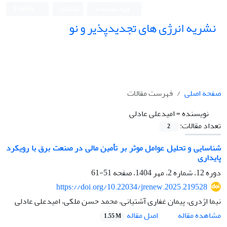
ورود به سامانه
ثبت نام
English
نشریه انرژی های تجدیدپذیر و نو
صفحه اصلی
فهرست مقالات
نویسنده =
امیدعلی عادلی
تعداد مقالات:
2
شناسایی و تحلیل عوامل موثر بر تأمین مالی در صنعت برق با رویکرد
پایداری
دوره 12، شماره 2، مهر 1404، صفحه
51-61
https://doi.org/10.22034/jrenew.2025.219528
نیما اژدری، پیمان غفاری آشتیانی، محمد حسن ملکی، امیدعلی عادلی
اصل مقاله
مشاهده مقاله
1.55 M