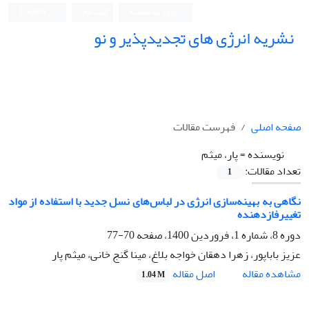
ورود به سامانه
ثبت نام
English
نشریه انرژی های تجدیدپذیر و نو
صفحه اصلی
فهرست مقالات
نویسنده =
پار، میثم
تعداد مقالات:
1
نگاهی به بهینه‌سازی انرژی در لباس‌های نسل جدید با استفاده از مواد
تغییرفازدهنده
دوره 8، شماره 1، فروردین 1400، صفحه
70-77
عزیز باباپور، زهرا دهقان خواجه بلاغ، مینا گنج خانی، میثم پار
اصل مقاله
مشاهده مقاله
1.04 M