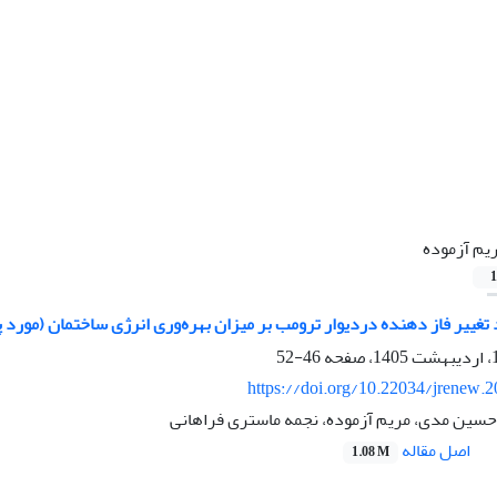
یم آزموده
1
د تغییر فاز دهنده دردیوار ترومب بر میزان بهره‌وری انرژی ساختمان (مو
46-52
https://doi.org/10.22034/jrenew.
حسین مدی، مریم آزموده، نجمه ماستری فراهانی
اصل مقاله
1.08 M