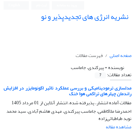
ورود به سامانه
ثبت نام
English
نشریه انرژی های تجدیدپذیر و نو
صفحه اصلی
فهرست مقالات
نویسنده =
پیرکندی، جاماسب
تعداد مقالات:
7
مدلسازی ترمودینامیکی و بررسی عملکرد تاثیر اکونومایزر در افزایش
راندمان چیلرهای تراکمی هوا خنک
مقالات آماده انتشار، پذیرفته شده، انتشار آنلاین از
01 مرداد 1405
احمدرضا ملاکاظمی، جاماسب پیرکندی، مهدی هاشم آبادی، سید محمد
نوید طباطبائی‌زاده
مشاهده مقاله