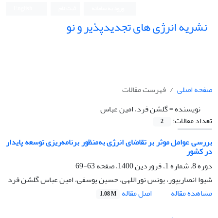
ورود به سامانه
ثبت نام
English
نشریه انرژی های تجدیدپذیر و نو
صفحه اصلی
فهرست مقالات
نویسنده =
گلشن فرد، امین عباس
تعداد مقالات:
2
بررسی عوامل موثر بر تقاضای انرژی به‌منظور برنامه‌ریزی توسعه پایدار
در کشور
دوره 8، شماره 1، فروردین 1400، صفحه
63-69
شیوا انصاریپور، یونس نوراللهی، حسین یوسفی، امین عباس گلشن فرد
اصل مقاله
مشاهده مقاله
1.08 M