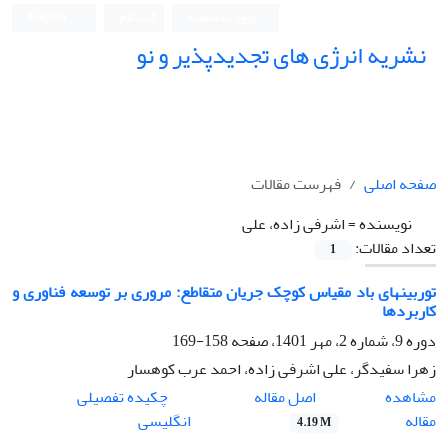
ورود به سامانه
ثبت نام
English
نشریه انرژی های تجدیدپذیر و نو
صفحه اصلی
فهرست مقالات
نویسنده =
اشرفی زاده، علی
تعداد مقالات:
1
توربینهای باد مقیاس کوچک جریان متقاطع: مروری بر توسعه فناوری و
کاربردها
دوره 9، شماره 2، مهر 1401، صفحه
158-169
زهرا سفیدگر، علی اشرفی زاده، احمد عرب کوهسار
اصل مقاله
مشاهده
چکیده تفصیلی
مقاله
انگلیسی
4.19 M