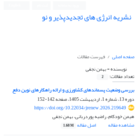
ورود به سامانه
ثبت نام
English
نشریه انرژی های تجدیدپذیر و نو
صفحه اصلی
فهرست مقالات
نویسنده =
بهمن نجفی
تعداد مقالات:
2
بررسی وضعیت پسماندهای کشاورزی و ارائه راهکارهای نوین دفع
دوره 13، شماره 1، اردیبهشت 1405، صفحه
142-152
https://doi.org/10.22034/jrenew.2026.219649
هیمن خودکام، راضیه پوردربانی، بهمن نجفی
اصل مقاله
مشاهده مقاله
1.68 M