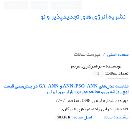
ورود به سامانه
ثبت نام
English
نشریه انرژی های تجدیدپذیر و نو
صفحه اصلی
فهرست مقالات
نویسنده =
پرهیزکاری، مریم
تعداد مقالات:
1
مقایسه مدل‌های ANN، PSO-ANN و GA-ANN در پیش‌بینی قیمت
اوج روزانه برق، مطالعه موردی: بازار برق ایران
دوره 6، شماره 2، مهر 1398، صفحه
71-77
حامد مازندرانی زاده، مریم پرهیزکاری
اصل مقاله
مشاهده مقاله
903.16 K