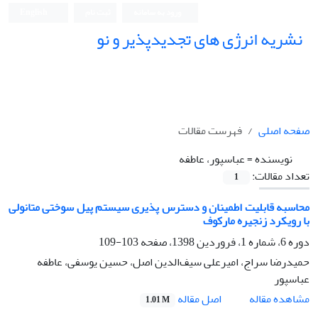
ورود به سامانه
ثبت نام
English
نشریه انرژی های تجدیدپذیر و نو
صفحه اصلی
فهرست مقالات
نویسنده =
عباسپور، عاطفه
تعداد مقالات:
1
محاسبه قابلیت اطمینان و دسترس پذیری سیستم پیل سوختی متانولی
با رویکرد زنجیره مارکوف
دوره 6، شماره 1، فروردین 1398، صفحه
103-109
حمیدرضا سراج، امیرعلی سیف‌الدین اصل، حسین یوسفی، عاطفه
عباسپور
اصل مقاله
مشاهده مقاله
1.01 M