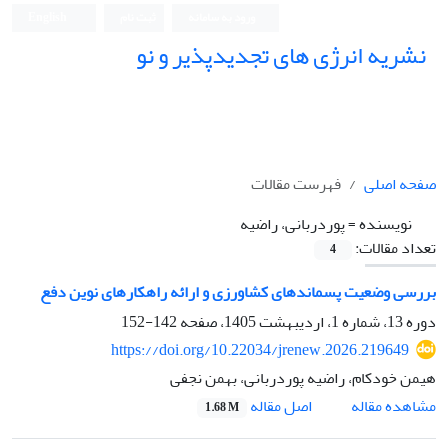
ورود به سامانه
ثبت نام
English
نشریه انرژی های تجدیدپذیر و نو
صفحه اصلی
فهرست مقالات
نویسنده =
پوردربانی، راضیه
تعداد مقالات:
4
بررسی وضعیت پسماندهای کشاورزی و ارائه راهکارهای نوین دفع
دوره 13، شماره 1، اردیبهشت 1405، صفحه
142-152
https://doi.org/10.22034/jrenew.2026.219649
هیمن خودکام، راضیه پوردربانی، بهمن نجفی
اصل مقاله
مشاهده مقاله
1.68 M