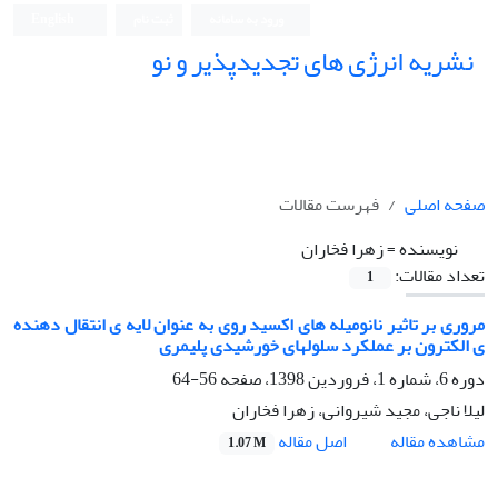
ورود به سامانه
ثبت نام
English
نشریه انرژی های تجدیدپذیر و نو
صفحه اصلی
فهرست مقالات
نویسنده =
زهرا فخاران
تعداد مقالات:
1
مروری بر تاثیر نانومیله های اکسید روی به عنوان لایه ی انتقال دهنده
ی الکترون بر عملکرد سلولهای خورشیدی پلیمری
دوره 6، شماره 1، فروردین 1398، صفحه
56-64
لیلا ناجی، مجید شیروانی، زهرا فخاران
اصل مقاله
مشاهده مقاله
1.07 M