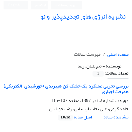
ورود به سامانه
ثبت نام
English
نشریه انرژی های تجدیدپذیر و نو
صفحه اصلی
فهرست مقالات
نویسنده =
تحویلیان، رضا
تعداد مقالات:
1
بررسی تجربی عملکرد یک خشک کن هیبریدی (خورشیدی-الکتریکی)
همرفت اجباری
دوره 5، شماره 2، آذر 1397، صفحه
107-115
حامد کرمی، علی نجات لرستانی، رضا تحویلیان
اصل مقاله
مشاهده مقاله
1.02 M