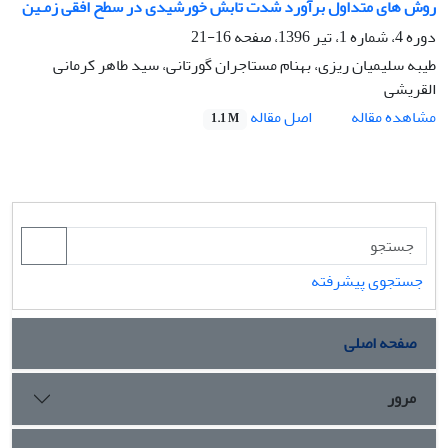
روش های متداول برآورد شدت تابش خورشیدی در سطح افقی زمـین
دوره 4، شماره 1، تیر 1396، صفحه
16-21
طیبه سلیمیان ریزی، بهنام مستاجران گورتانی، سید طاهر کرمانی
القریشی
اصل مقاله
مشاهده مقاله
1.1 M
جستجوی پیشرفته
صفحه اصلی
مرور