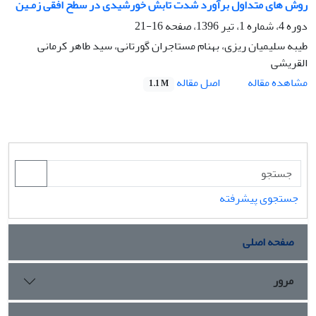
روش های متداول برآورد شدت تابش خورشیدی در سطح افقی زمـین
دوره 4، شماره 1، تیر 1396، صفحه
16-21
طیبه سلیمیان ریزی، بهنام مستاجران گورتانی، سید طاهر کرمانی
القریشی
اصل مقاله
مشاهده مقاله
1.1 M
جستجوی پیشرفته
صفحه اصلی
مرور