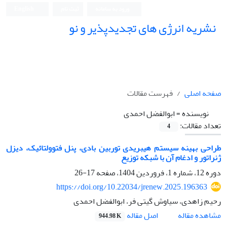
ورود به سامانه
ثبت نام
English
نشریه انرژی های تجدیدپذیر و نو
صفحه اصلی
فهرست مقالات
نویسنده =
ابوالفضل احمدی
تعداد مقالات:
4
طراحی بهینه سیستم هیبریدی توربین بادی، پنل فتوولتائیک، دیزل
ژنراتور و ادغام آن با شبکه توزیع
دوره 12، شماره 1، فروردین 1404، صفحه
17-26
https://doi.org/10.22034/jrenew.2025.196363
رحیم زاهدی، سیاوش گیتی فر، ابوالفضل احمدی
اصل مقاله
مشاهده مقاله
944.98 K