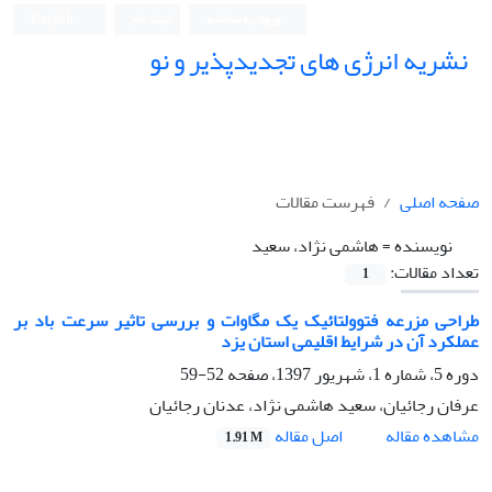
ورود به سامانه
ثبت نام
English
نشریه انرژی های تجدیدپذیر و نو
صفحه اصلی
فهرست مقالات
نویسنده =
هاشمی نژاد، سعید
تعداد مقالات:
1
طراحی مزرعه فتوولتائیک یک مگاوات و بررسی تاثیر سرعت باد بر
عملکرد آن در شرایط اقلیمی استان یزد
دوره 5، شماره 1، شهریور 1397، صفحه
52-59
عرفان رجائیان، سعید هاشمی نژاد، عدنان رجائیان
اصل مقاله
مشاهده مقاله
1.91 M