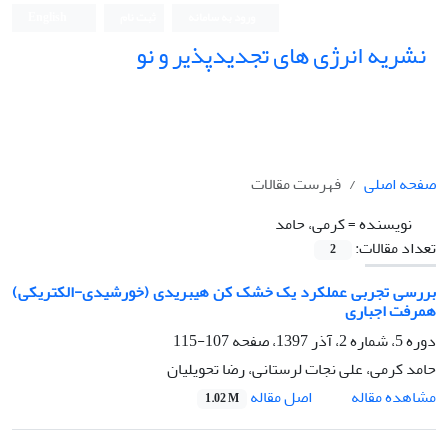
ورود به سامانه
ثبت نام
English
نشریه انرژی های تجدیدپذیر و نو
صفحه اصلی
فهرست مقالات
نویسنده =
کرمی، حامد
تعداد مقالات:
2
بررسی تجربی عملکرد یک خشک کن هیبریدی (خورشیدی-الکتریکی)
همرفت اجباری
دوره 5، شماره 2، آذر 1397، صفحه
107-115
حامد کرمی، علی نجات لرستانی، رضا تحویلیان
اصل مقاله
مشاهده مقاله
1.02 M