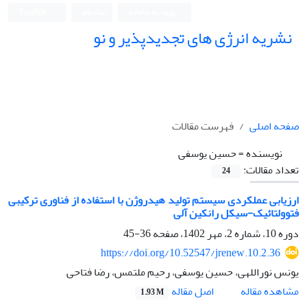
ورود به سامانه
ثبت نام
English
نشریه انرژی های تجدیدپذیر و نو
صفحه اصلی
فهرست مقالات
نویسنده =
حسین یوسفی
تعداد مقالات:
24
ارزیابی عملکردی سیستم تولید هیدروژن با استفاده از فناوری ترکیبی
فتوولتائیک-سیکل رانکین آلی
دوره 10، شماره 2، مهر 1402، صفحه
36-45
https://doi.org/10.52547/jrenew.10.2.36
یونس نوراللهی، حسین یوسفی، رحیم ملتمس، رضا فتاحی
اصل مقاله
مشاهده مقاله
1.93 M