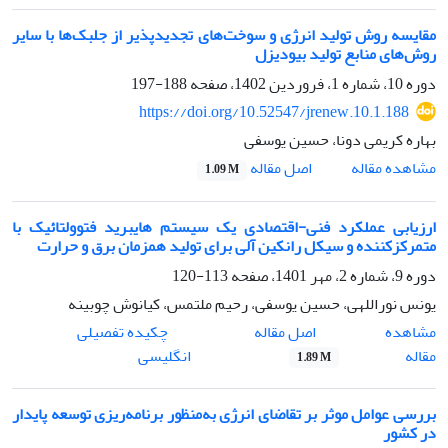
مقایسه روش تولید انرژی و سوخت‌های تجدیدپذیر از جلبک‌ها با سایر
روش‌های منابع تولید بیودیزل
دوره 10، شماره 1، فروردین 1402، صفحه
188-197
https://doi.org/10.52547/jrenew.10.1.188
بهاره کریمی دونا، حسین یوسفی
اصل مقاله
مشاهده مقاله
1.09 M
ارزیابی عملکرد فنی-اقتصادی یک سیستم هایبرید فتوولتائیک با
متمرکزکننده و سیکل رانکین آلی برای تولید همزمان برق و حرارت
دوره 9، شماره 2، مهر 1401، صفحه
113-120
یونس نوراللهی، حسین یوسفی، رحیم ملتمس، کیانوش چوبینه
اصل مقاله
مشاهده
چکیده تفصیلی
مقاله
انگلیسی
1.89 M
بررسی عوامل موثر بر تقاضای انرژی به‌منظور برنامه‌ریزی توسعه پایدار
در کشور