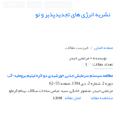
ورود به سامانه
ثبت نام
English
نشریه انرژی های تجدیدپذیر و نو
صفحه اصلی
فهرست مقالات
نویسنده =
مرتضی حیدر
تعداد مقالات:
1
مطالعه سیستم سرمایش جذبی خورشیدی دو اثره لیتیم بروماید-آب
دوره 2، شماره 2، دی 1394، صفحه
55-62
مرتضی حیدر، منصور خانکی، سید عباس سادات سکاک، بهنام کرملو
اصل مقاله
مشاهده مقاله
1.33 M