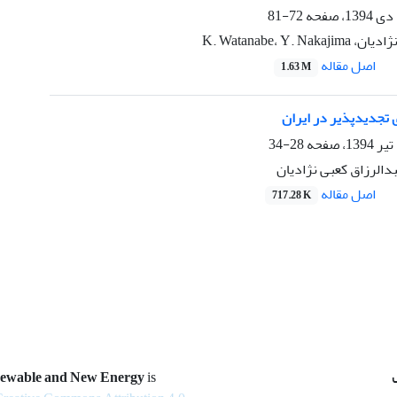
72-81
K. Watanabe، Y. 
اصل مقاله
1.63 M
 تجدیدپذیر در ایران
28-34
دالرزاق کعبی نژادیان
اصل مقاله
717.28 K
newable and New Energy
is