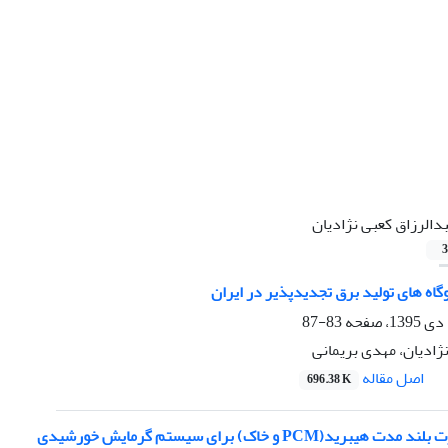
دالرزاق کعبی نژادیان
3
گاه های تولید برق تجدیدپذیر در ایران
83-87
ژادیان، مهدی بریمانی
اصل مقاله
696.38 K
د(PCM و خاک) برای سیستم گرمایش خورشیدی