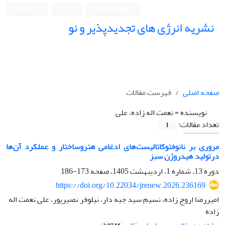
ورود به سامانه
ثبت نام
English
نشریه انرژی های تجدیدپذیر و نو
صفحه اصلی
فهرست مقالات
نویسنده =
نعمت اله زاده، علی
تعداد مقالات:
1
مروری بر نانوفتوکاتالیست‌های ادغامی هتروساختار و عملکرد آن‌ها
درتولید هیدروژن سبز
دوره 13، شماره 1، اردیبهشت 1405، صفحه
173-186
https://doi.org/10.22034/jrenew.2026.236169
امیررضا اروج زاده، نسیم سید جبه دار، نیلوفر نصیرپور، علی نعمت اله
زاده