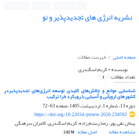
ورود به سامانه
ثبت نام
English
نشریه انرژی های تجدیدپذیر و نو
صفحه اصلی
فهرست مقالات
نویسنده =
کریم اسگندری
تعداد مقالات:
1
شناسایی موانع و چالش‌های کلیدی توسعه انرژی‌های تجدیدپذیردر
کشورهای اروپایی و آسیایی با رویکرد فرا ترکیب
دوره 13، شماره 1، اردیبهشت 1405، صفحه
63-72
https://doi.org/10.22034/jrenew.2026.234592
پیمان تقی پور، رضا رستم زاده، کریم اسگندری، کامران سرهنگی
اصل مقاله
مشاهده مقاله
2.02 M