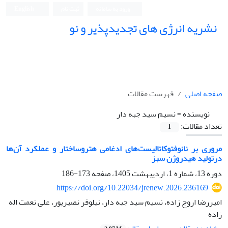
ورود به سامانه
ثبت نام
English
نشریه انرژی های تجدیدپذیر و نو
صفحه اصلی
فهرست مقالات
نویسنده =
نسیم سید جبه دار
تعداد مقالات:
1
مروری بر نانوفتوکاتالیست‌های ادغامی هتروساختار و عملکرد آن‌ها
درتولید هیدروژن سبز
دوره 13، شماره 1، اردیبهشت 1405، صفحه
173-186
https://doi.org/10.22034/jrenew.2026.236169
امیررضا اروج زاده، نسیم سید جبه دار، نیلوفر نصیرپور، علی نعمت اله
زاده