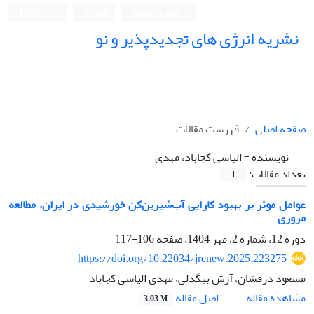
ورود به سامانه
ثبت نام
English
نشریه انرژی های تجدیدپذیر و نو
صفحه اصلی
فهرست مقالات
نویسنده =
الیاسی کجاباد، مهدی
تعداد مقالات:
1
عوامل موثر بر بهبود کارایی آب‌شیرین‌کن خورشیدی در ایران، مطالعه
مروری
دوره 12، شماره 2، مهر 1404، صفحه
106-117
https://doi.org/10.22034/jrenew.2025.223275
مسعود درفشان، آرش بیگدلی، مهدی الیاسی کجاباد
اصل مقاله
مشاهده مقاله
3.03 M