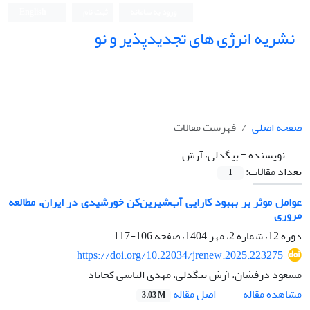
ورود به سامانه
ثبت نام
English
نشریه انرژی های تجدیدپذیر و نو
صفحه اصلی
فهرست مقالات
نویسنده =
بیگدلی، آرش
تعداد مقالات:
1
عوامل موثر بر بهبود کارایی آب‌شیرین‌کن خورشیدی در ایران، مطالعه
مروری
دوره 12، شماره 2، مهر 1404، صفحه
106-117
https://doi.org/10.22034/jrenew.2025.223275
مسعود درفشان، آرش بیگدلی، مهدی الیاسی کجاباد
اصل مقاله
مشاهده مقاله
3.03 M