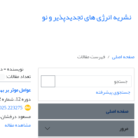
نشریه انرژی های تجدیدپذیر و نو
صفحه اصلی
فهرست مقالات
نویسنده =
در
تعداد مقالات:
عوامل موثر بر به
جستجوی پیشرفته
دوره 12، شماره 2، مهر 1404، صفحه
2025.223275
صفحه اصلی
مسعود درفشان، آ
مشاهده مقاله
مرور