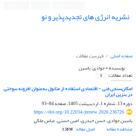
ورود به سامانه
ثبت نام
English
نشریه انرژی های تجدیدپذیر و نو
صفحه اصلی
فهرست مقالات
نویسنده =
جوادی، یاسین
تعداد مقالات:
1
امکان‌سنجی فنی - اقتصادی استفاده از متانول به‌عنوان افزونه سوختی
در بنزین ایران
دوره 13، شماره 1، اردیبهشت 1405، صفحه
84-93
https://doi.org/10.22034/jrenew.2026.236726
یاسین جوادی، حسن حیدری، امین حسنی، عباس ملکی
اصل مقاله
مشاهده مقاله
1.58 M