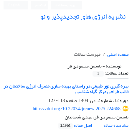
ورود به سامانه
ثبت نام
English
نشریه انرژی های تجدیدپذیر و نو
صفحه اصلی
فهرست مقالات
نویسنده =
یاسمن مقصودی فر
تعداد مقالات:
1
بهره گیری نور طبیعی در راستای بهینه سازی مصرف انرژی ساختمان در
قالب طراحی مرکز گیاه شناسی
دوره 12، شماره 2، مهر 1404، صفحه
118-127
https://doi.org/10.22034/jrenew.2025.224668
یاسمن مقصودی فر، مهدی شعبانیان
اصل مقاله
مشاهده مقاله
2.19 M